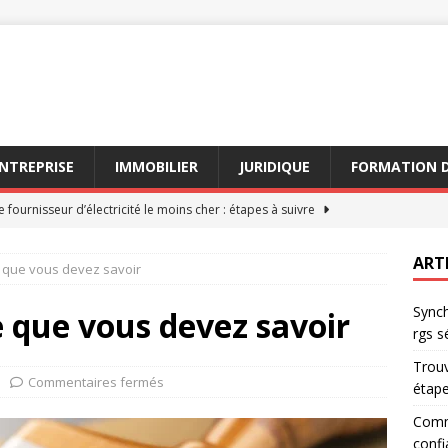
NTREPRISE
IMMOBILIER
JURIDIQUE
FORMATION D
e fournisseur d’électricité le moins cher : étapes à suivre
ART
ce que vous devez savoir
es certificats rgs améliorent la confiance des clients
Synch
e que vous devez savoir
rgs s
s des fournisseurs d’électricité le moins cher en 2026 comparés
Trouv
Commentaires fermés
étape
les certificats rgs sont cruciaux pour les avocats
AVOCAT
Comme
confi
z vos systèmes avec des certificats rgs sécurisés
JURIDIQUE