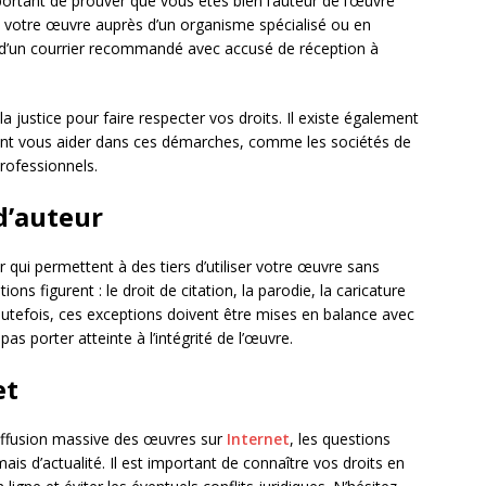
important de prouver que vous êtes bien l’auteur de l’œuvre
 votre œuvre auprès d’un organisme spécialisé ou en
i d’un courrier recommandé avec accusé de réception à
la justice pour faire respecter vos droits. Il existe également
vent vous aider dans ces démarches, comme les sociétés de
professionnels.
d’auteur
ur qui permettent à des tiers d’utiliser votre œuvre sans
ons figurent : le droit de citation, la parodie, la caricature
utefois, ces exceptions doivent être mises en balance avec
as porter atteinte à l’intégrité de l’œuvre.
et
iffusion massive des œuvres sur
Internet
, les questions
mais d’actualité. Il est important de connaître vos droits en